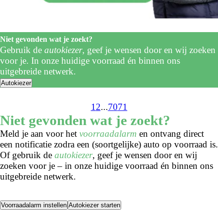
Niet gevonden wat je zoekt?
Gebruik de
autokiezer
, geef je wensen door en wij zoeken
voor je. In onze huidige voorraad én binnen ons
uitgebreide netwerk.
Autokiezer
1
2
...
70
71
Niet gevonden wat je zoekt?
Meld je aan voor het
voorraadalarm
en ontvang direct
een notificatie zodra een (soortgelijke) auto op voorraad is.
Of gebruik de
autokiezer
, geef je wensen door en wij
zoeken voor je – in onze huidige voorraad én binnen ons
uitgebreide netwerk.
Voorraadalarm instellen
Autokiezer starten