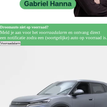
Droomauto niet op voorraad?
Meld je aan voor het
voorraadalarm
en ontvang direct
een notificatie zodra een (soortgelijke) auto op voorraad is.
Voorraadalarm