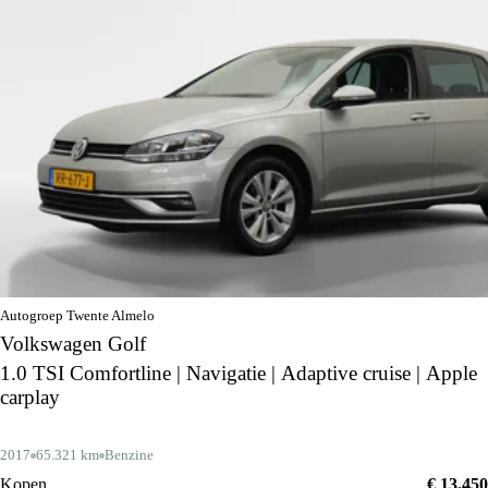
Autogroep Twente Almelo
Volkswagen Golf
1.0 TSI Comfortline | Navigatie | Adaptive cruise | Apple
carplay
2017
65.321 km
Benzine
Kopen
€ 13.450