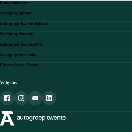
Klantenservice
Veelgestelde vragen
Vestiging Almelo
Stuur ons een WhatsApp
Bekijk vestiging
0546 - 20 00 51
Autogroep Twente Schade
Route plannen
klantencontact@autogroeptwente.nl
Bekijk vestiging
0546 - 86 13 38
Vestiging Hengelo
Route plannen
almelo@autogroeptwente.nl
Bekijk vestiging
0546 - 87 30 21
Autogroep Twente BYD
Route plannen
info@autoschadetwente.nl
Bekijk vestiging
074 - 242 44 00
Vestiging Enschede
Route plannen
hengelo@autogroeptwente.nl
Bekijk vestiging
074 - 202 01 15
Private Lease Center
Route plannen
byd@autogroeptwente.nl
Bekijk vestiging
053 - 475 45 55
Route plannen
enschede@autogroeptwente.nl
053 - 475 45 51
Volg ons
l.wijnen@autogroeptwente.nl