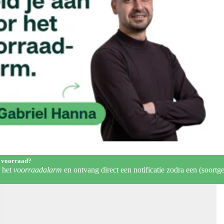
 voorraad?
r het
voorraadalarm
en ontvang direct een notificatie zodra een (soortge