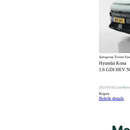
Elektrisch bedienbaar dakraam
22
Elektrisch bedienbaar schuif/kanteldak
5
Elektrisch inklapbare buitenspiegels
476
Elektrisch verstelbare bestuurdersstoel
45
Elektrisch verstelbare bestuurdersstoel met
86
geheugen
Autogroep Twente Ens
Elektrisch verstelbare stoelen
Hyundai Kona
1
1.6 GDI HEV N Lin
Elektrisch verstelbare voorstoel
5
Elektrisch verstelbare voorstoelen
90
2025
29.022 km
Hybr
Gelimiteerd slipdifferentieel
Kopen
3
Bekijk details
Geluidssysteem
4
Gescheiden climate control (2 zones)
130
Half lederen bekleding
13