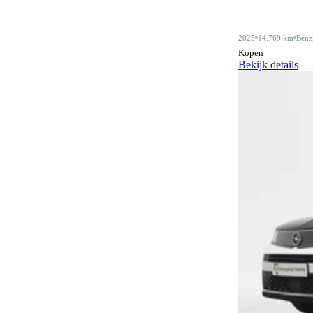
Alarmsysteem klasse III
4
2025
14.769 km
Benz
Android Auto
409
Kopen
Bekijk details
Apple CarPlay
409
Audiobediening op het stuurwiel
159
Automatisch dimmende binnenspiegel
476
Automatische parkeerassistent
79
Bagagescheidingsnet
77
Bidirectioneel laden
11
Bluetooth
410
Bluetooth carkit
1
Botswaarschuwingsysteem
315
Centrale deurvergrendeling
3