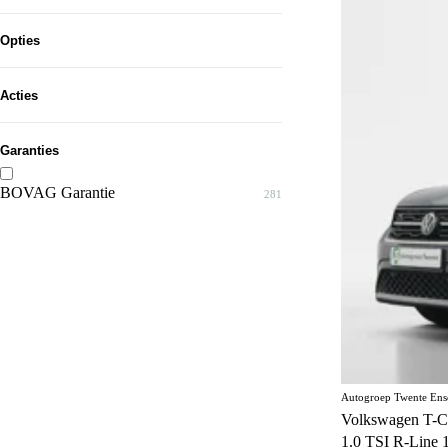
Tot...
Bruin
3
Oranje
Opties
3
Geel
3
5 zitplaatsen
6
Acties
Beige
1
7 zitplaatsen
1
Garanties
Accuverwarming
11
Achterklep
BOVAG Garantie
3
281
Achteruitrijcamera
475
Actieve rijstrookassistent
159
Adaptief schokdempingssysteem
30
Adaptive cruise control
256
Airconditioning
122
Autogroep Twente Ens
Airconditioning achter
37
Volkswagen T-C
1.0 TSI R-Line 
Alarmsysteem
63