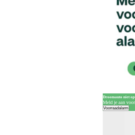
Handgrepen in carrosseriekleur
139
Head-up display
62
Hill Descent Control
60
Hill-hold control
557
Hoofdairbags
1
Houten laadvloer
3
In hoogte verstelbare bestuurdersstoel
322
In hoogte verstelbare voorstoelen
202
Keyless entry
260
Droomauto niet op
Meld je aan voo
Keyless start
284
Voorraadalarm
Koplampreiniging
7
LED achterlichten
333