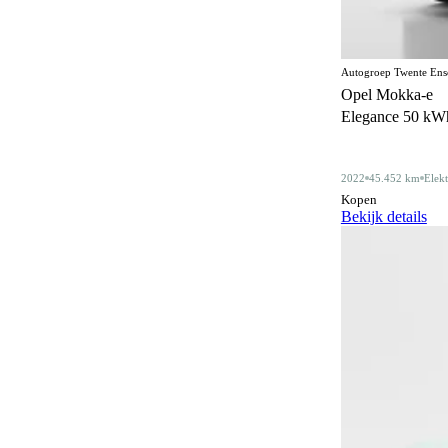
Centrale deurvergrendeling
169
afstandbediend
Climate control
360
Autogroep Twente Ens
Opel Mokka-e
Comfortstoelen
17
Elegance 50 kWh 
Connected services
366
Cruise control
2022
45.452 km
Elekt
182
Kopen
Dakdragers
Bekijk details
5
Dakrails
339
Dealer onderhouden
351
Derde remlicht
2
Dodehoeksignalering
208
Draadloos opladen mobiele telefoon
201
ESP
595