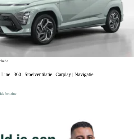
chede
e | 360 | Stoelventilatie | Carplay | Navigatie |
ide benzine