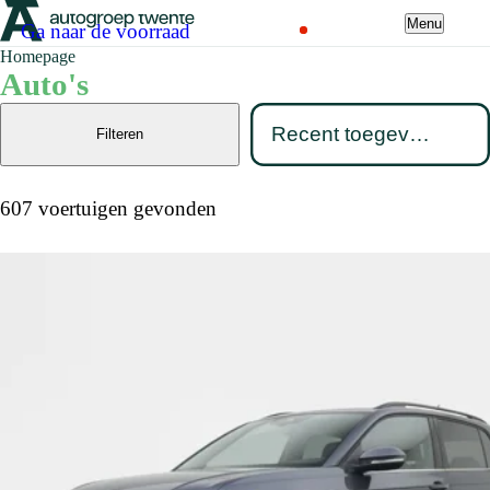
Menu
Ga naar de voorraad
Homepage
Auto's
Filteren
607 voertuigen gevonden