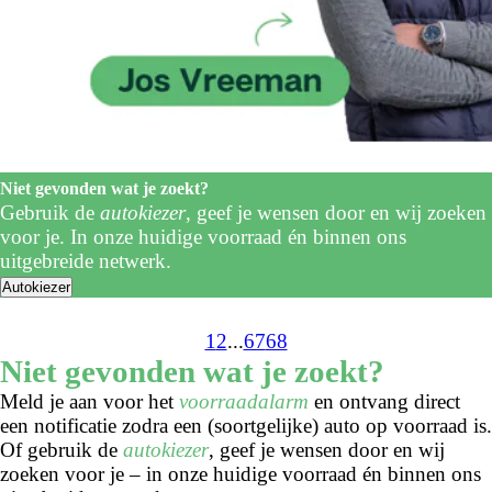
Niet gevonden wat je zoekt?
Gebruik de
autokiezer
, geef je wensen door en wij zoeken
voor je. In onze huidige voorraad én binnen ons
uitgebreide netwerk.
Autokiezer
1
2
...
67
68
Niet gevonden wat je zoekt?
Meld je aan voor het
voorraadalarm
en ontvang direct
een notificatie zodra een (soortgelijke) auto op voorraad is.
Of gebruik de
autokiezer
, geef je wensen door en wij
zoeken voor je – in onze huidige voorraad én binnen ons