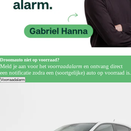
Droomauto niet op voorraad?
Meld je aan voor het
voorraadalarm
en ontvang direct
een notificatie zodra een (soortgelijke) auto op voorraad is.
Voorraadalarm