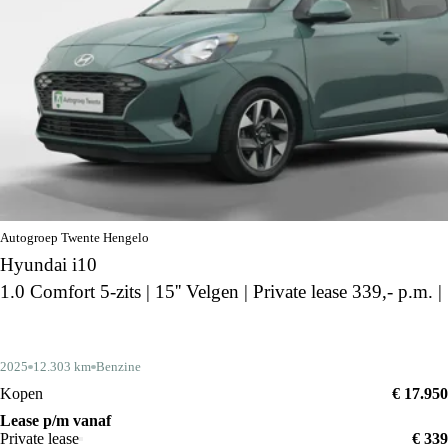
Autogroep Twente Hengelo
Hyundai i10
1.0 Comfort 5-zits | 15'' Velgen | Private lease 339,- p.m. |
2025
12.303 km
Benzine
Kopen
€ 17.950
Lease p/m vanaf
Private lease
€ 339