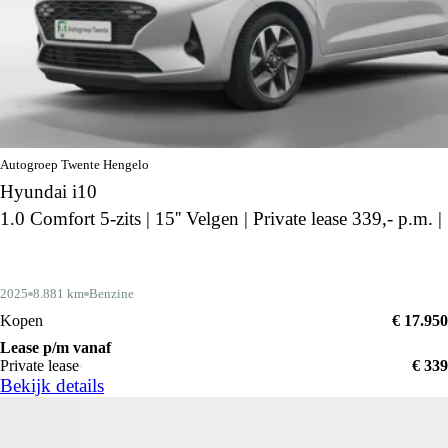
Autogroep Twente Hengelo
Hyundai i10
1.0 Comfort 5-zits | 15'' Velgen | Private lease 339,- p.m. |
2025
8.881 km
Benzine
Kopen
€ 17.950
Lease p/m vanaf
Private lease
€ 339
Bekijk details