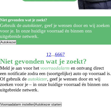
Niet gevonden wat je zoekt?
Gebruik de
autokiezer
, geef je wensen door en wij zoeken
voor je. In onze huidige voorraad én binnen ons
uitgebreide netwerk.
Autokiezer
1
2
...
66
67
Niet gevonden wat je zoekt?
Meld je aan voor het
voorraadalarm
en ontvang direct
een notificatie zodra een (soortgelijke) auto op voorraad is.
Of gebruik de
autokiezer
, geef je wensen door en wij
zoeken voor je – in onze huidige voorraad én binnen ons
uitgebreide netwerk.
Voorraadalarm instellen
Autokiezer starten