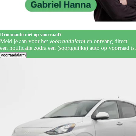
Droomauto niet op voorraad?
Meld je aan voor het
voorraadalarm
en ontvang direct
een notificatie zodra een (soortgelijke) auto op voorraad is.
Voorraadalarm