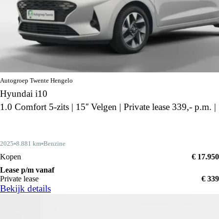
Autogroep Twente Hengelo
Hyundai i10
1.0 Comfort 5-zits | 15'' Velgen | Private lease 339,- p.m. |
2025
8.881 km
Benzine
Kopen
€ 17.950
Lease p/m vanaf
Private lease
€ 339
Bekijk details