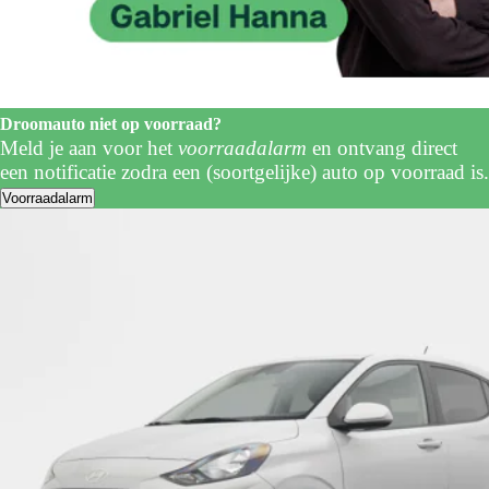
Droomauto niet op voorraad?
Meld je aan voor het
voorraadalarm
en ontvang direct
een notificatie zodra een (soortgelijke) auto op voorraad is.
Voorraadalarm