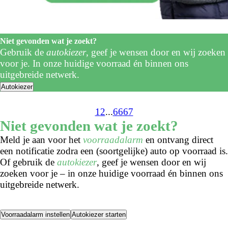
Niet gevonden wat je zoekt?
Gebruik de
autokiezer
, geef je wensen door en wij zoeken
voor je. In onze huidige voorraad én binnen ons
uitgebreide netwerk.
Autokiezer
1
2
...
66
67
Niet gevonden wat je zoekt?
Meld je aan voor het
voorraadalarm
en ontvang direct
een notificatie zodra een (soortgelijke) auto op voorraad is.
Of gebruik de
autokiezer
, geef je wensen door en wij
zoeken voor je – in onze huidige voorraad én binnen ons
uitgebreide netwerk.
Voorraadalarm instellen
Autokiezer starten