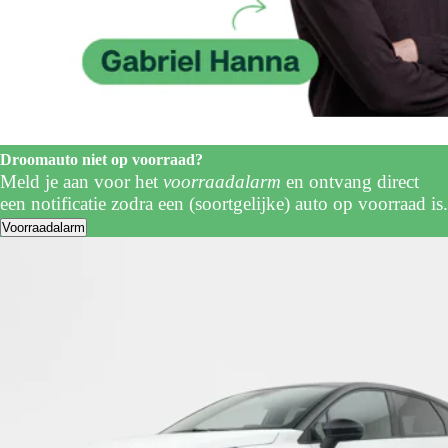
Droomauto niet op voorraad?
Meld je aan voor het
voorraadalarm
en ontvang direct
een notificatie zodra een (soortgelijke) auto op voorraad is.
Voorraadalarm