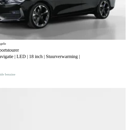
gelo
rtstourer
avigatie | LED | 18 inch | Stuurverwarming |
ide benzine