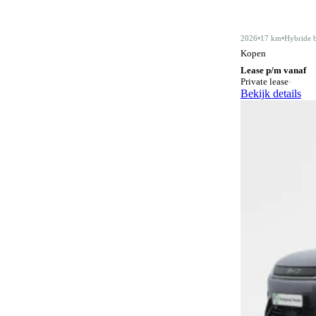
Alarmsysteem klasse III
5
2026
17 km
Hybride 
Android Auto
428
Kopen
Lease p/m vanaf
Apple CarPlay
428
Private lease
Bekijk details
Audiobediening op het stuurwiel
158
Automatisch dimmende binnenspiegel
487
Automatische parkeerassistent
77
Bagagescheidingsnet
76
Bidirectioneel laden
11
Bluetooth
420
Bluetooth carkit
1
Botswaarschuwingsysteem
332
Centrale deurvergrendeling
3