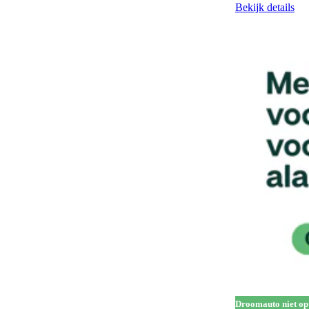
Gescheiden climate control (2 zones)
129
Bekijk details
Half lederen bekleding
14
Handgrepen in carrosseriekleur
138
Head-up display
65
Hill Descent Control
76
Hill-hold control
577
Hoofdairbags
1
Houten laadvloer
3
In hoogte verstelbare bestuurdersstoel
322
In hoogte verstelbare voorstoelen
205
Keyless entry
280
Keyless start
301
Koplampreiniging
7
Droomauto niet op