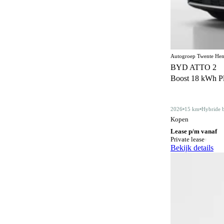
Centrale deurvergrendeling
170
afstandbediend
Climate control
375
Comfortstoelen
18
Autogroep Twente Hen
BYD ATTO 2
Connected services
385
Boost 18 kWh Plu
Cruise control
181
Dakdragers
5
2026
15 km
Hybride 
Kopen
Dakrails
343
Lease p/m vanaf
Private lease
Dealer onderhouden
355
Bekijk details
Derde remlicht
2
Dodehoeksignalering
220
Draadloos opladen mobiele telefoon
215
ESP
613