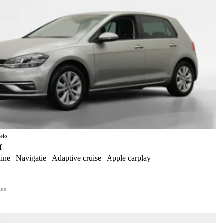
elo
f
ine | Navigatie | Adaptive cruise | Apple carplay
ine