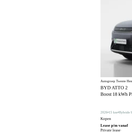
Elektrisch bedienbaar dakraam
22
Elektrisch bedienbaar schuif/kanteldak
5
Elektrisch inklapbare buitenspiegels
488
Elektrisch verstelbare bestuurdersstoel
61
Elektrisch verstelbare bestuurdersstoel met
90
geheugen
Elektrisch verstelbare stoelen
1
Elektrisch verstelbare voorstoel
5
Autogroep Twente Hen
Elektrisch verstelbare voorstoel met
1
BYD ATTO 2
geheugen
Boost 18 kWh Plu
Elektrisch verstelbare voorstoelen
109
Gelimiteerd slipdifferentieel
3
2026
15 km
Hybride 
Kopen
Geluidssysteem
4
Lease p/m vanaf
Private lease