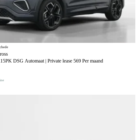
chede
ross
115PK DSG Automaat | Private lease 569 Per maand
ine