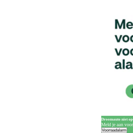
Handgrepen in carrosseriekleur
142
Head-up display
63
Hill Descent Control
62
Hill-hold control
563
Hoofdairbags
1
Houten laadvloer
3
In hoogte verstelbare bestuurdersstoel
323
In hoogte verstelbare voorstoelen
202
Keyless entry
261
Keyless start
287
Koplampreiniging
7
Droomauto niet op
LED achterlichten
336
Meld je aan voo
Voorraadalarm