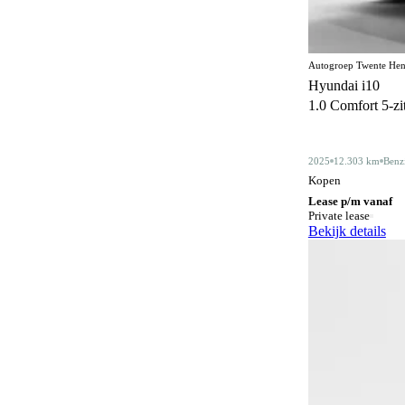
Centrale deurvergrendeling
172
afstandbediend
Climate control
364
Autogroep Twente Hen
Hyundai i10
Comfortstoelen
17
1.0 Comfort 5-zits
Connected services
372
Cruise control
2025
12.303 km
Benz
185
Kopen
Dakdragers
5
Lease p/m vanaf
Private lease
Dakrails
342
Bekijk details
Dealer onderhouden
356
Derde remlicht
2
Dodehoeksignalering
212
Draadloos opladen mobiele telefoon
202
ESP
603