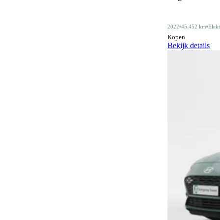
Alarmsysteem klasse III
4
2022
45.452 km
Elekt
Android Auto
415
Kopen
Bekijk details
Apple CarPlay
415
Audiobediening op het stuurwiel
162
Automatisch dimmende binnenspiegel
483
Automatische parkeerassistent
81
Bagagescheidingsnet
77
Bidirectioneel laden
12
Bluetooth
415
Bluetooth carkit
1
Botswaarschuwingsysteem
318
Centrale deurvergrendeling
3