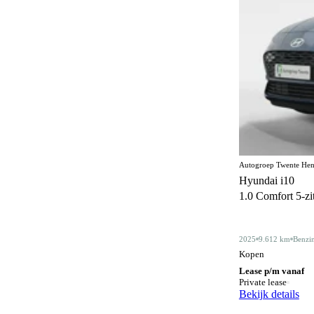
Elektrisch bedienbaar dakraam
22
Elektrisch bedienbaar schuif/kanteldak
5
Elektrisch inklapbare buitenspiegels
481
Elektrisch verstelbare bestuurdersstoel
45
Elektrisch verstelbare bestuurdersstoel met
89
geheugen
Elektrisch verstelbare stoelen
1
Autogroep Twente Hen
Elektrisch verstelbare voorstoel
5
Hyundai i10
1.0 Comfort 5-zits
Elektrisch verstelbare voorstoelen
93
Gelimiteerd slipdifferentieel
3
2025
9.612 km
Benzi
Geluidssysteem
4
Kopen
Lease p/m vanaf
Gescheiden climate control (2 zones)
133
Private lease
Bekijk details
Half lederen bekleding
13