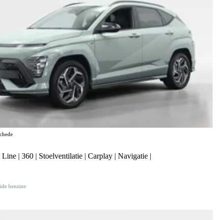
chede
e | 360 | Stoelventilatie | Carplay | Navigatie |
ide benzine