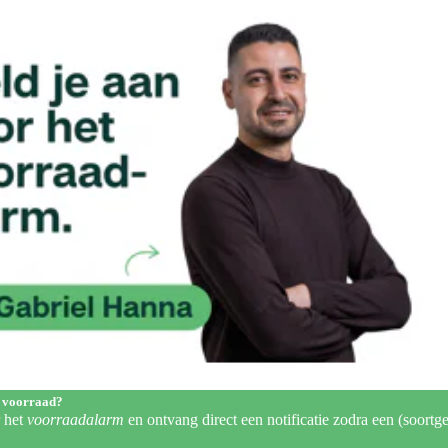
 voorraad?
r het
voorraadalarm
en ontvang direct een notificatie zodra een (soortge