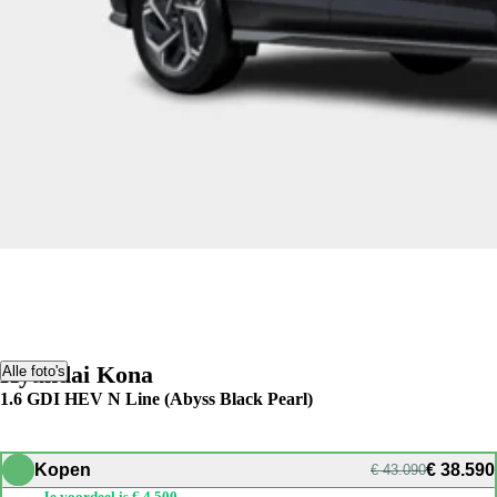
Hyundai Kona
Alle foto's
1.6 GDI HEV N Line (Abyss Black Pearl)
Kopen
€ 38.590
€ 43.090
Je voordeel is € 4.500