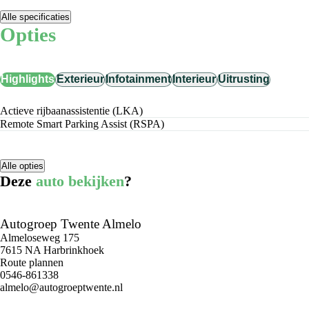
Alle specificaties
Opties
Highlights
Exterieur
Infotainment
Interieur
Uitrusting
Actieve rijbaanassistentie (LKA)
Remote Smart Parking Assist (RSPA)
Alle opties
Deze
auto bekijken
?
Autogroep Twente Almelo
Almeloseweg 175
7615 NA Harbrinkhoek
Route plannen
0546-861338
almelo@autogroeptwente.nl