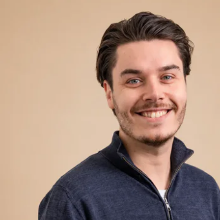
Inruilen van uw huidige auto is uiteraard bespreekbaar en
het is mogelijk om de auto tegen gunstige voorwaarden in
termijnen te betalen.
Wij bieden u de mogelijkheid om de auto te verzekeren
waarbij u profiteert van een zeer gunstig tarief met daarbij
vele voordelen, zoals géén eigen risico, zelfs niet bij
ruitschade, en 3 jaar langs aanschafwaardedekking! Vraag
hiervoor naar de voorwaarden.
Bij onderhoud of reparatie staat er bij Autogroep Twente
altijd direct een gratis leenauto ter beschikking.
Wijzigingen, zet- en typefouten voorbehouden. Getoonde
afbeeldingen zijn ter indicatie en kunnen afwijken van de
werkelijkheid! Vraag de verkoper naar de juiste
specificaties..
Wilt u meer informatie over deze of een andere auto, of
wilt u graag een afspraak maken voor een vrijblijvende