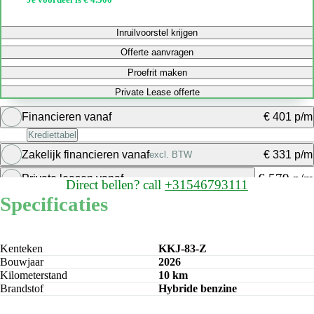
Inruilvoorstel krijgen
Offerte aanvragen
Proefrit maken
Private Lease offerte
Financieren vanaf
€ 401 p/m
Krediettabel
Zakelijk financieren vanaf
€ 331 p/m
excl. BTW
Bereken maandbedrag
€ 579 p/m
Private leasen vanaf
Direct bellen?
call
+31546793111
Bereken maandbedrag
Specificaties
Bereken maandbedrag
Kenteken
KKJ-83-Z
Bouwjaar
2026
Kilometerstand
10 km
Brandstof
Hybride benzine