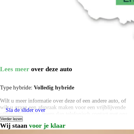
Lees meer
over deze auto
Type hybride:
Volledig hybride
Wilt u meer informatie over deze of een andere auto, of
wilt u graag een afspraak maken voor een vrijblijvende
Sla de slider over
offerte of proefrit, neem dan telefonisch contact met ons
Verder lezen
op via het hiernaast vermelde telefoonnummer, of doe een
Wij staan
voor je klaar
aanvraag via het aanvraagformulier op deze pagina.