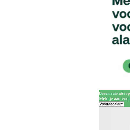
Geluidssysteem
4
Gescheiden climate control (2 zones)
129
Half lederen bekleding
14
Handgrepen in carrosseriekleur
138
Head-up display
66
Hill Descent Control
76
Hill-hold control
581
Hoofdairbags
1
Houten laadvloer
3
Droomauto niet op
In hoogte verstelbare bestuurdersstoel
326
Meld je aan voo
Voorraadalarm
In hoogte verstelbare voorstoelen
208
Keyless entry
283
Keyless start
305