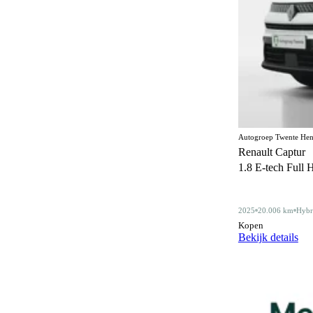
ESP
619
Elektrisch bedienbaar dakraam
23
Elektrisch bedienbaar schuif/kanteldak
5
Elektrisch inklapbare buitenspiegels
492
Elektrisch verstelbare bestuurdersstoel
62
Elektrisch verstelbare bestuurdersstoel met
Autogroep Twente Hen
91
geheugen
Renault Captur
1.8 E-tech Full 
Elektrisch verstelbare stoelen
1
Elektrisch verstelbare voorstoel
5
2025
20.006 km
Hybr
Elektrisch verstelbare voorstoel met
Kopen
1
Bekijk details
geheugen
Elektrisch verstelbare voorstoelen
109
Gelimiteerd slipdifferentieel
3