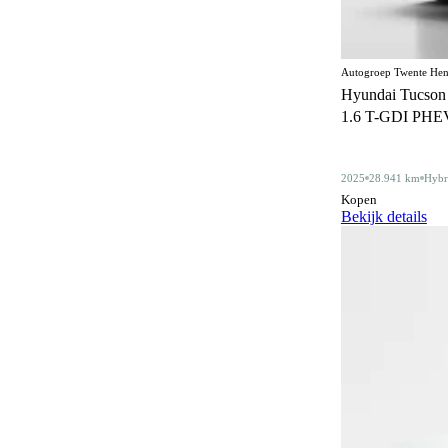
Centrale deurvergrendeling
3
Centrale deurvergrendeling
173
afstandbediend
Autogroep Twente Hen
Hyundai Tucson
Climate control
379
1.6 T-GDI PHEV C
Comfortstoelen
18
Connected services
2025
28.941 km
Hybr
390
Kopen
Cruise control
Bekijk details
183
Dakdragers
5
Dakrails
345
Dealer onderhouden
361
Derde remlicht
2
Dodehoeksignalering
222
Draadloos opladen mobiele telefoon
219