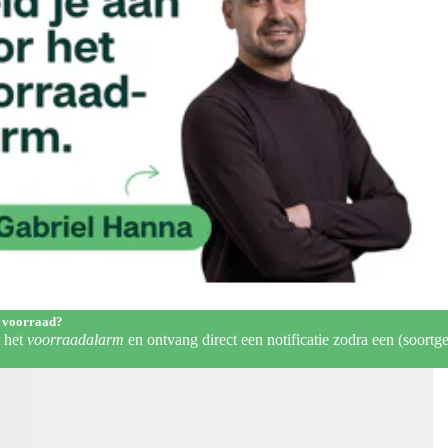
 voorraad?
r het
voorraadalarm
en ontvang direct een notificatie zodra een (soortge