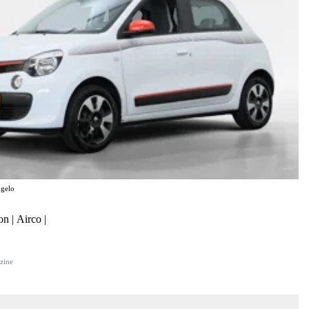
gelo
n | Airco |
zine