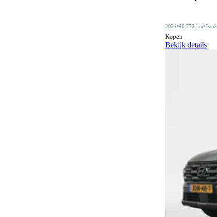
Alarmsysteem klasse III
5
2024
46.772 km
Benz
Android Auto
432
Kopen
Bekijk details
Apple CarPlay
432
Audiobediening op het stuurwiel
158
Automatisch dimmende binnenspiegel
491
Automatische parkeerassistent
77
Automatische versnellingsbak
1
Bagagescheidingsnet
76
Bidirectioneel laden
11
Bluetooth
425
Bluetooth carkit
1
Botswaarschuwingsysteem
337