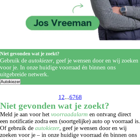
Niet gevonden wat je zoekt?
Gebruik de
autokiezer
, geef je wensen door en wij zoeken
voor je. In onze huidige voorraad én binnen ons
uitgebreide netwerk.
Autokiezer
1
2
...
67
68
Niet gevonden wat je zoekt?
Meld je aan voor het
voorraadalarm
en ontvang direct
een notificatie zodra een (soortgelijke) auto op voorraad is.
Of gebruik de
autokiezer
, geef je wensen door en wij
zoeken voor je – in onze huidige voorraad én binnen ons