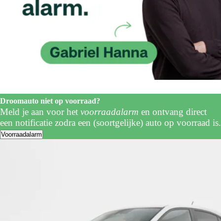
Droomauto niet op voorraad?
Meld je aan voor het
voorraadalarm
en ontvang direct
een notificatie zodra een (soortgelijke) auto op voorraad is.
Voorraadalarm