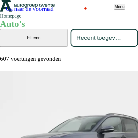
Menu
Ga naar de voorraad
Homepage
Auto's
Filteren
607 voertuigen gevonden