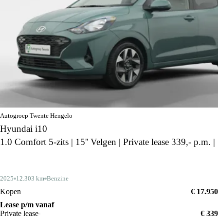
Autogroep Twente Hengelo
Hyundai i10
1.0 Comfort 5-zits | 15'' Velgen | Private lease 339,- p.m. |
2025
12.303 km
Benzine
Kopen
€ 17.950
Lease p/m vanaf
Private lease
€ 339