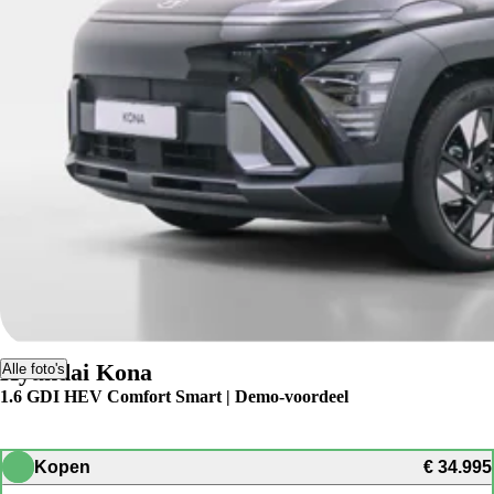
Hyundai Kona
Alle foto's
1.6 GDI HEV Comfort Smart | Demo-voordeel
Kopen
€ 34.995