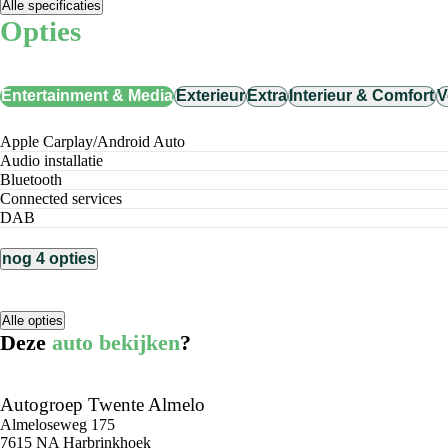
Alle specificaties
Opties
Entertainment & Media
Exterieur
Extra
Interieur & Comfort
V
Apple Carplay/Android Auto
audio installatie
Bluetooth
connected services
DAB
nog 4 opties
Alle opties
Deze
auto bekijken
?
Autogroep Twente Almelo
Almeloseweg 175
7615 NA Harbrinkhoek