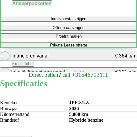
Afleverpakketten
Inruilvoorstel krijgen
Offerte aanvragen
Proefrit maken
Private Lease offerte
Financieren vanaf
€ 364 p/m
Krediettabel
Zakelijk financieren vanaf
€ 301 p/m
excl. BTW
Direct bellen?
call
+31546793111
Bereken maandbedrag
Specificaties
Bereken maandbedrag
Kenteken
JPF-81-Z
Bouwjaar
2026
Kilometerstand
5.000 km
Brandstof
Hybride benzine