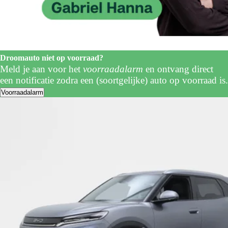
Droomauto niet op voorraad?
Meld je aan voor het
voorraadalarm
en ontvang direct
een notificatie zodra een (soortgelijke) auto op voorraad is.
Voorraadalarm