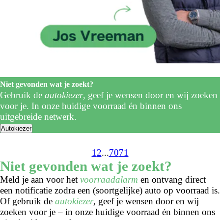
Niet gevonden wat je zoekt?
Gebruik de
autokiezer
, geef je wensen door en wij zoeken
voor je. In onze huidige voorraad én binnen ons
uitgebreide netwerk.
Autokiezer
1
2
...
70
71
Niet gevonden wat je zoekt?
Meld je aan voor het
voorraadalarm
en ontvang direct
een notificatie zodra een (soortgelijke) auto op voorraad is.
Of gebruik de
autokiezer
, geef je wensen door en wij
zoeken voor je – in onze huidige voorraad én binnen ons