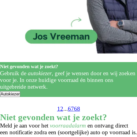
Niet gevonden wat je zoekt?
Gebruik de
autokiezer
, geef je wensen door en wij zoeken
voor je. In onze huidige voorraad én binnen ons
uitgebreide netwerk.
Autokiezer
1
2
...
67
68
Niet gevonden wat je zoekt?
Meld je aan voor het
voorraadalarm
en ontvang direct
een notificatie zodra een (soortgelijke) auto op voorraad is.