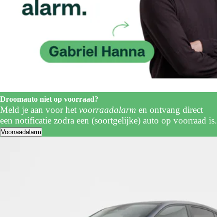
Droomauto niet op voorraad?
Meld je aan voor het
voorraadalarm
en ontvang direct
een notificatie zodra een (soortgelijke) auto op voorraad is.
Voorraadalarm