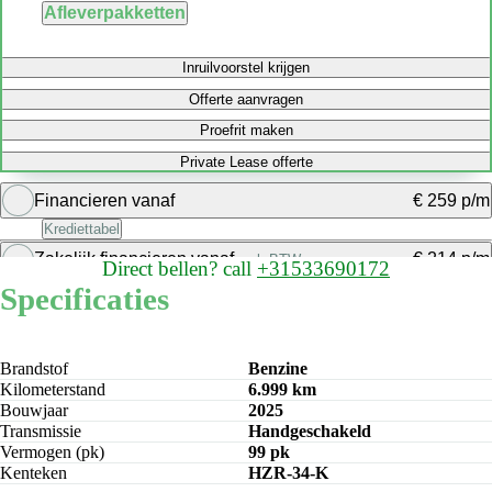
Afleverpakketten
Inruilvoorstel krijgen
Offerte aanvragen
Proefrit maken
Private Lease offerte
Financieren vanaf
€ 259 p/m
Krediettabel
Zakelijk financieren vanaf
€ 214 p/m
excl. BTW
Direct bellen?
call
+31533690172
Bereken maandbedrag
Specificaties
Bereken maandbedrag
Brandstof
Benzine
Kilometerstand
6.999 km
Bouwjaar
2025
Transmissie
Handgeschakeld
Vermogen (pk)
99 pk
Kenteken
HZR-34-K