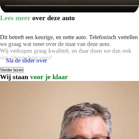
Lees meer
over deze auto
Dit betreft een keurige, en nette auto. Telefonisch vertellen
we graag wat meer over de staat van deze auto.
Wij verkopen graag kwaliteit, en daar doen we dan ook
ons uiterste best voor!
Sla de slider over
Verder lezen
De getoonde prijs is inclusief: tenaamstelling, geldige
Wij staan
voor je klaar
APK en technische controle.
Wij bieden de auto tevens aan met afleverpakket, meerprijs
€ XXX. Dit pakket bevat:
nieuwe APK, onderhoudsbeurt, één jaar
mobiliteitsgarantie met 24 uur per dag pechhulp voor
zowel thuis als in heel Europa, 12 maanden BOVAG
garantie OF resterende fabrieksgarantie en een
professionele reinigingsbeurt voor het interieur en