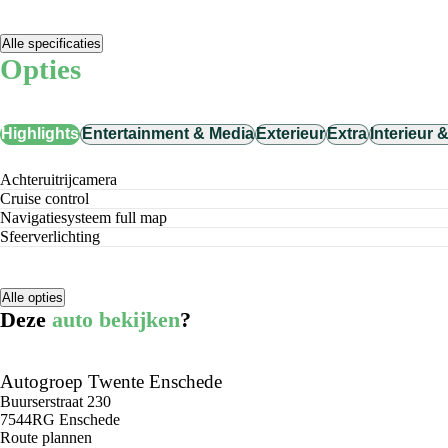
Alle specificaties
Opties
Highlights
Entertainment & Media
Exterieur
Extra
Interieur 
achteruitrijcamera
cruise control
navigatiesysteem full map
sfeerverlichting
Alle opties
Deze
auto bekijken
?
Autogroep Twente Enschede
Buurserstraat 230
7544RG Enschede
Route plannen