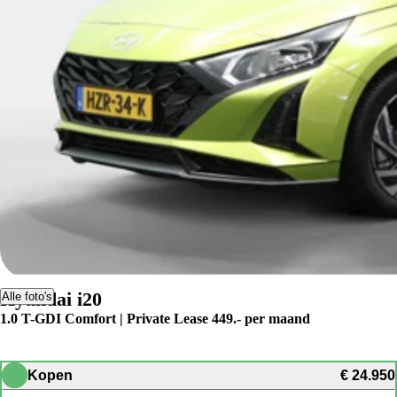
Hyundai i20
Alle foto's
1.0 T-GDI Comfort | Private Lease 449.- per maand
Kopen
€ 24.950