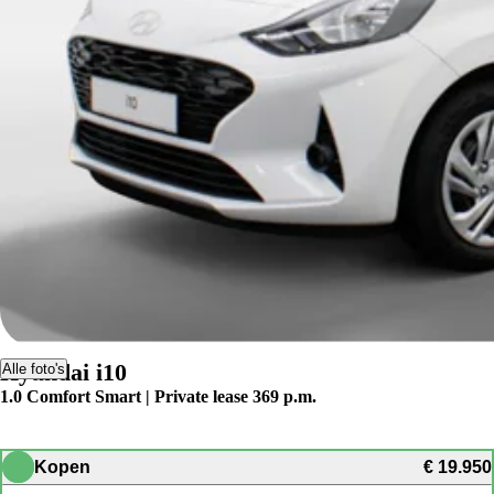
Hyundai i10
Alle foto's
1.0 Comfort Smart | Private lease 369 p.m.
Kopen
€ 19.950