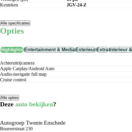
Kenteken
JGV-24-Z
Alle specificaties
Opties
Highlights
Entertainment & Media
Exterieur
Extra
Interieur 
achteruitrijcamera
Apple Carplay/Android Auto
audio-navigatie full map
cruise control
Alle opties
Deze
auto bekijken
?
Autogroep Twente Enschede
Buurserstraat 230