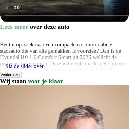
Lees meer
over deze auto
Bent u op zoek naar een compacte en comfortabele
stadsauto die van alle gemakken is voorzien? Dan is de
Hyundai i10 1.0 Comfort Smart uit 2026 wellicht de
perfecte keuze voor u. Deze witte hatchback met 5 deuren
Sla de slider over
is niet alleen stijlvol, maar ook praktisch in gebruik.
Verder lezen
Wij staan
voor je klaar
Neem plaats achter het multifunctionele stuur van de i10
en ervaar het gemak van de diverse functies binnen
handbereik. Met de armsteun voor de bestuurder geniet u
van extra comfort tijdens het rijden, zeker in combinatie
met de in hoogte verstelbare bestuurdersstoel. Of u nu een
lange of korte rit maakt, u zit altijd goed achter het stuur
van deze Hyundai.