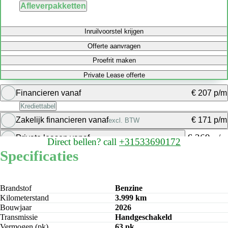
Afleverpakketten
Inruilvoorstel krijgen
Offerte aanvragen
Proefrit maken
Private Lease offerte
Financieren vanaf
€ 207 p/m
Krediettabel
Zakelijk financieren vanaf
€ 171 p/m
excl. BTW
Bereken maandbedrag
€ 369 p/m
Private leasen vanaf
Direct bellen?
call
+31533690172
Bereken maandbedrag
Specificaties
Bereken maandbedrag
Brandstof
Benzine
Kilometerstand
3.999 km
Bouwjaar
2026
Transmissie
Handgeschakeld
Vermogen (pk)
63 pk