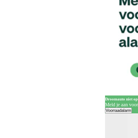
Handgrepen in carrosseriekleur
139
Head-up display
62
Hill Descent Control
60
Hill-hold control
557
Hoofdairbags
1
Houten laadvloer
3
In hoogte verstelbare bestuurdersstoel
321
In hoogte verstelbare voorstoelen
202
Keyless entry
260
Droomauto niet op
Meld je aan voo
Keyless start
284
Voorraadalarm
Koplampreiniging
7
LED achterlichten
333