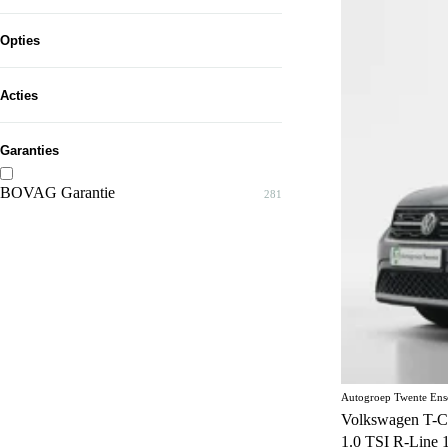
Tot...
Bruin
3
Oranje
Opties
3
Geel
3
5 zitplaatsen
6
Acties
Beige
1
7 zitplaatsen
1
Garanties
Accuverwarming
11
Achterklep
BOVAG Garantie
3
281
Achteruitrijcamera
474
Actieve rijstrookassistent
159
Adaptief schokdempingssysteem
30
Adaptive cruise control
256
Airconditioning
121
Autogroep Twente Ens
Airconditioning achter
37
Volkswagen T-C
1.0 TSI R-Line 
Alarmsysteem
63