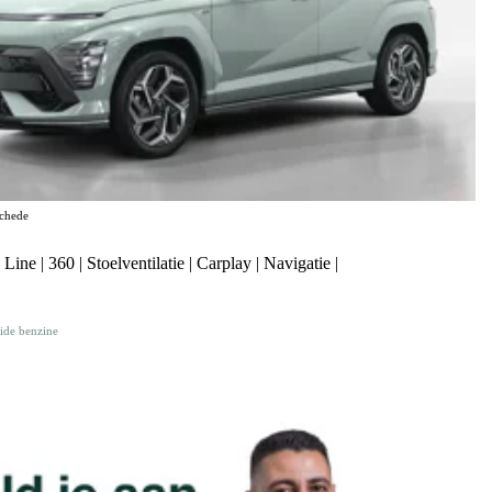
chede
e | 360 | Stoelventilatie | Carplay | Navigatie |
ide benzine