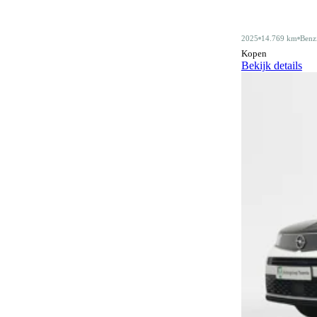
Alarmsysteem klasse III
4
2025
14.769 km
Benz
Android Auto
408
Kopen
Bekijk details
Apple CarPlay
408
Audiobediening op het stuurwiel
159
Automatisch dimmende binnenspiegel
475
Automatische parkeerassistent
79
Bagagescheidingsnet
77
Bidirectioneel laden
11
Bluetooth
409
Bluetooth carkit
1
Botswaarschuwingsysteem
314
Centrale deurvergrendeling
3