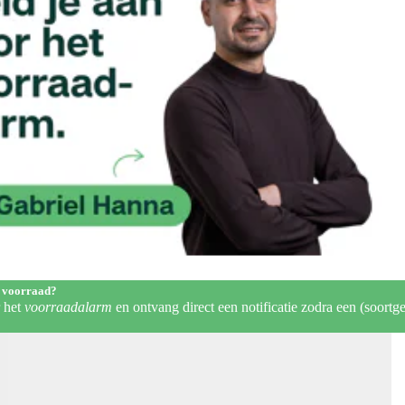
 voorraad?
r het
voorraadalarm
en ontvang direct een notificatie zodra een (soortge