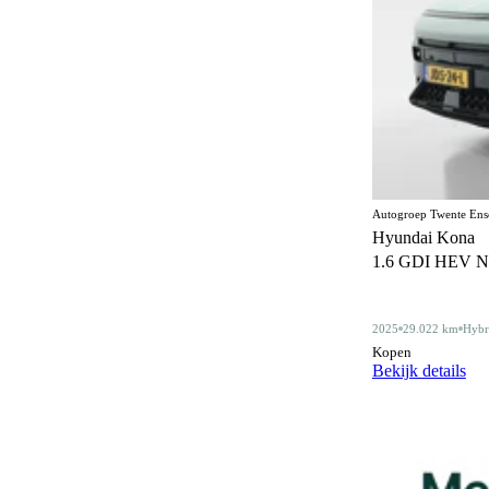
Elektrisch bedienbaar dakraam
22
Elektrisch bedienbaar schuif/kanteldak
5
Elektrisch inklapbare buitenspiegels
475
Elektrisch verstelbare bestuurdersstoel
45
Elektrisch verstelbare bestuurdersstoel met
86
geheugen
Autogroep Twente Ens
Elektrisch verstelbare stoelen
Hyundai Kona
1
1.6 GDI HEV N Lin
Elektrisch verstelbare voorstoel
5
Elektrisch verstelbare voorstoelen
90
2025
29.022 km
Hybr
Gelimiteerd slipdifferentieel
Kopen
3
Bekijk details
Geluidssysteem
4
Gescheiden climate control (2 zones)
130
Half lederen bekleding
13