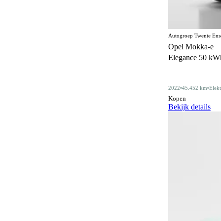
Centrale deurvergrendeling
168
afstandbediend
Climate control
360
Autogroep Twente Ens
Opel Mokka-e
Comfortstoelen
17
Elegance 50 kWh 
Connected services
365
Cruise control
2022
45.452 km
Elekt
181
Kopen
Dakdragers
Bekijk details
5
Dakrails
339
Dealer onderhouden
350
Derde remlicht
2
Dodehoeksignalering
207
Draadloos opladen mobiele telefoon
201
ESP
594