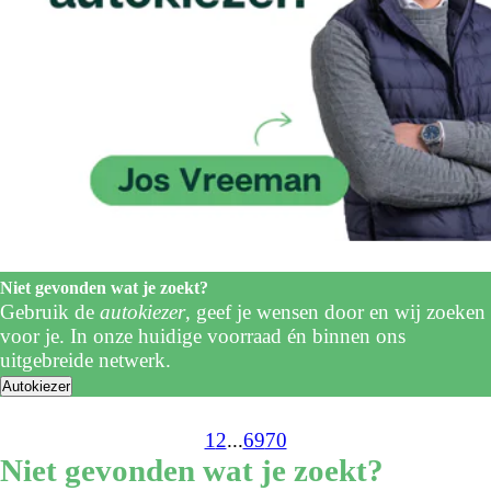
Niet gevonden wat je zoekt?
Gebruik de
autokiezer
, geef je wensen door en wij zoeken
voor je. In onze huidige voorraad én binnen ons
uitgebreide netwerk.
Autokiezer
1
2
...
69
70
Niet gevonden wat je zoekt?