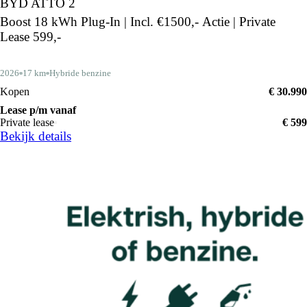
BYD ATTO 2
Boost 18 kWh Plug-In | Incl. €1500,- Actie | Private
Lease 599,-
2026
17 km
Hybride benzine
Kopen
€ 30.990
Lease p/m vanaf
Private lease
€ 599
Bekijk details