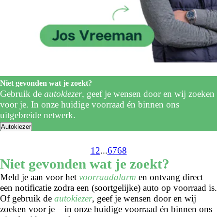
Niet gevonden wat je zoekt?
Gebruik de
autokiezer
, geef je wensen door en wij zoeken
voor je. In onze huidige voorraad én binnen ons
uitgebreide netwerk.
Autokiezer
1
2
...
67
68
Niet gevonden wat je zoekt?
Meld je aan voor het
voorraadalarm
en ontvang direct
een notificatie zodra een (soortgelijke) auto op voorraad is.
Of gebruik de
autokiezer
, geef je wensen door en wij
zoeken voor je – in onze huidige voorraad én binnen ons