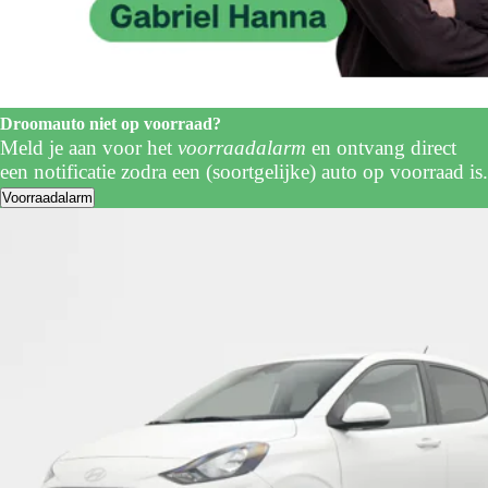
Droomauto niet op voorraad?
Meld je aan voor het
voorraadalarm
en ontvang direct
een notificatie zodra een (soortgelijke) auto op voorraad is.
Voorraadalarm