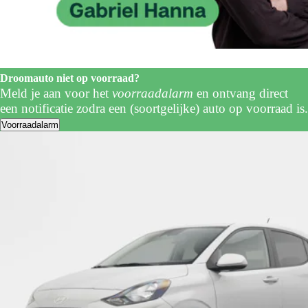
Droomauto niet op voorraad?
Meld je aan voor het
voorraadalarm
en ontvang direct
een notificatie zodra een (soortgelijke) auto op voorraad is.
Voorraadalarm