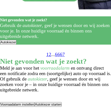
Niet gevonden wat je zoekt?
Gebruik de
autokiezer
, geef je wensen door en wij zoeken
voor je. In onze huidige voorraad én binnen ons
uitgebreide netwerk.
Autokiezer
1
2
...
66
67
Niet gevonden wat je zoekt?
Meld je aan voor het
voorraadalarm
en ontvang direct
een notificatie zodra een (soortgelijke) auto op voorraad is.
Of gebruik de
autokiezer
, geef je wensen door en wij
zoeken voor je – in onze huidige voorraad én binnen ons
uitgebreide netwerk.
Voorraadalarm instellen
Autokiezer starten