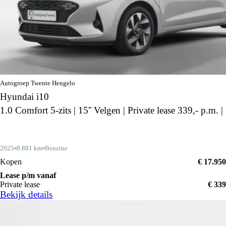
Autogroep Twente Hengelo
Hyundai i10
1.0 Comfort 5-zits | 15'' Velgen | Private lease 339,- p.m. |
2025
8.881 km
Benzine
Kopen
€ 17.950
Lease p/m vanaf
Private lease
€ 339
Bekijk details