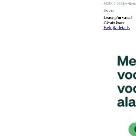
2025
10.904 km
Benz
Head-up display
64
Kopen
Hill Descent Control
Lease p/m vanaf
63
Private lease
Hill-hold control
Bekijk details
564
Houten laadvloer
3
In hoogte verstelbare bestuurdersstoel
323
In hoogte verstelbare voorstoelen
200
Keyless entry
263
Keyless start
289
Koplampreiniging
7
LED achterlichten
334
LED dagrijverlichting
552
LED koplampen
270