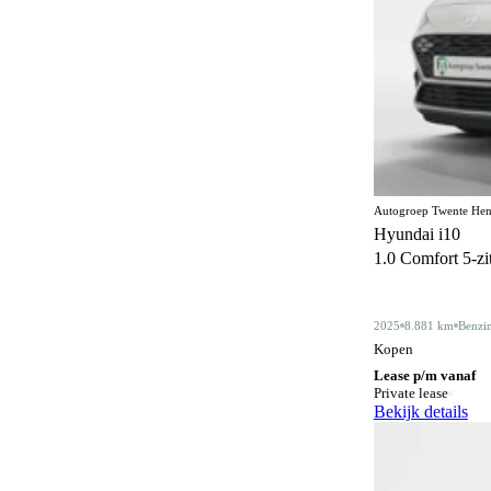
Climate control
364
Comfortstoelen
17
Connected services
371
Cruise control
186
Dakdragers
6
Autogroep Twente Hen
Dakrails
Hyundai i10
343
1.0 Comfort 5-zits
Dealer onderhouden
356
Derde remlicht
2
2025
8.881 km
Benzi
Kopen
Dodehoeksignalering
212
Lease p/m vanaf
Draadloos opladen mobiele telefoon
Private lease
201
Bekijk details
ESP
605
Elektrisch bedienbaar dakraam
22