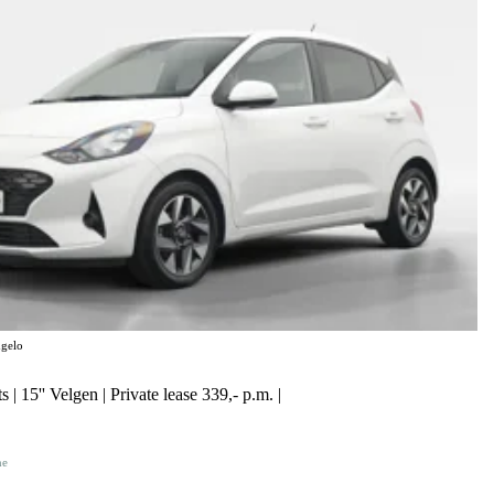
gelo
 | 15'' Velgen | Private lease 339,- p.m. |
ne