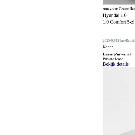
Alarmsysteem klasse III
Autogroep Twente Hen
4
Hyundai i10
Android Auto
415
1.0 Comfort 5-zits
Apple CarPlay
415
2025
9.612 km
Benzi
Audiobediening op het stuurwiel
163
Kopen
Automatisch dimmende binnenspiegel
483
Lease p/m vanaf
Private lease
Automatische parkeerassistent
Bekijk details
80
Bagagescheidingsnet
76
Bidirectioneel laden
12
Bluetooth
416
Botswaarschuwingsysteem
318
Centrale deurvergrendeling
3
Centrale deurvergrendeling
172
afstandbediend