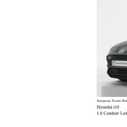
Elektrisch bedienbaar schuif/kanteldak
5
Elektrisch inklapbare buitenspiegels
482
Elektrisch verstelbare bestuurdersstoel
44
Elektrisch verstelbare bestuurdersstoel met
88
geheugen
Elektrisch verstelbare stoelen
1
Elektrisch verstelbare voorstoel
5
Elektrisch verstelbare voorstoelen
93
Gelimiteerd slipdifferentieel
3
Geluidssysteem
3
Autogroep Twente Hen
Gescheiden climate control (2 zones)
133
Hyundai i10
Half lederen bekleding
13
1.0 Comfort 5-zits
Handgrepen in carrosseriekleur
142