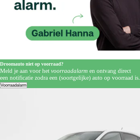
Droomauto niet op voorraad?
Meld je aan voor het
voorraadalarm
en ontvang direct
een notificatie zodra een (soortgelijke) auto op voorraad is.
Voorraadalarm