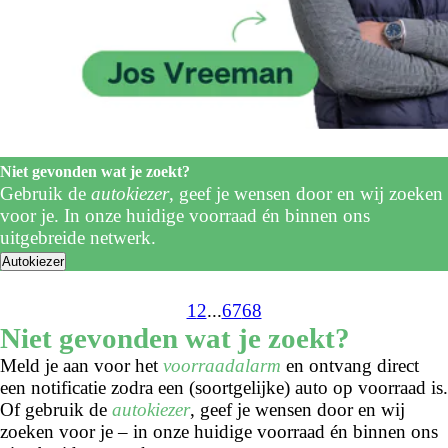
Niet gevonden wat je zoekt?
Gebruik de
autokiezer
, geef je wensen door en wij zoeken
voor je. In onze huidige voorraad én binnen ons
uitgebreide netwerk.
Autokiezer
1
2
...
67
68
Niet gevonden wat je zoekt?
Meld je aan voor het
voorraadalarm
en ontvang direct
een notificatie zodra een (soortgelijke) auto op voorraad is.
Of gebruik de
autokiezer
, geef je wensen door en wij
zoeken voor je – in onze huidige voorraad én binnen ons