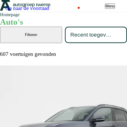
Menu
Ga naar de voorraad
Homepage
Auto's
Filteren
607 voertuigen gevonden