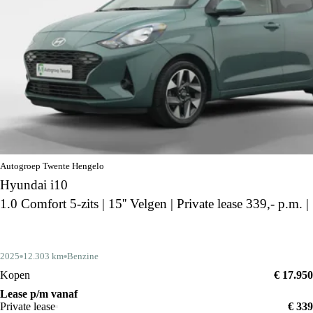
Autogroep Twente Hengelo
Hyundai i10
1.0 Comfort 5-zits | 15'' Velgen | Private lease 339,- p.m. |
2025
12.303 km
Benzine
Kopen
€ 17.950
Lease p/m vanaf
Private lease
€ 339