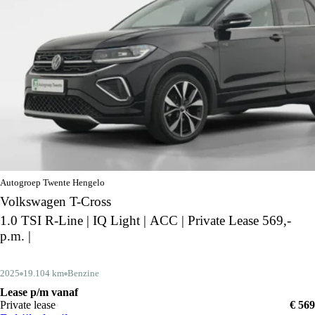
Autogroep Twente Hengelo
Volkswagen T-Cross
1.0 TSI R-Line | IQ Light | ACC | Private Lease 569,-
p.m. |
2025
19.104 km
Benzine
Lease p/m vanaf
Private lease
€ 569