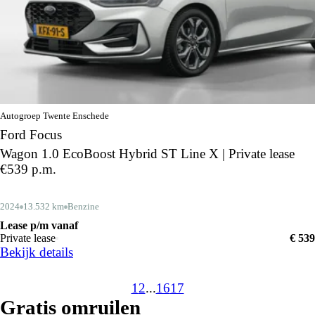
Autogroep Twente Enschede
Ford Focus
Wagon 1.0 EcoBoost Hybrid ST Line X | Private lease
€539 p.m.
2024
13.532 km
Benzine
Lease p/m vanaf
Private lease
€ 539
Bekijk details
1
2
...
16
17
Gratis omruilen