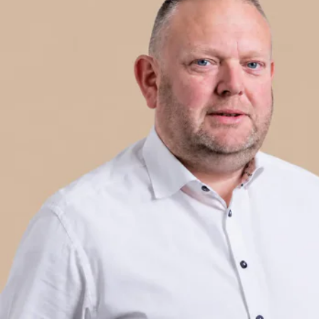
Geniet van het rijgemak dat deze auto biedt dankzij de
airconditioning, waardoor u altijd in een aangename
temperatuur kunt rijden. Met Apple Carplay/Android
Auto kunt u eenvoudig uw smartphone verbinden met het
infotainmentsysteem, terwijl Bluetooth ervoor zorgt dat u
handsfree kunt bellen. Het navigatiesysteem met full map
zorgt ervoor dat u altijd de juiste weg vindt, terwijl de
cruise control het rijden op lange afstanden veel
comfortabeler maakt.
Veiligheid staat natuurlijk voorop en daarom is deze
Hyundai i20 1.2 N Line uitgerust met dodehoekdetectie
met correctie, wat ervoor zorgt dat u altijd bewust bent
van uw omgeving. De full-LED koplampen zorgen voor
uitstekend zicht in het donker, terwijl de lichtmetalen
velgen van 17" de sportieve uitstraling van deze auto
compleet maken.
Bent u geïnteresseerd in het private leasen van deze