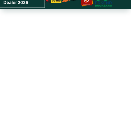
**PRIVATE LEASE deze auto nu voor slechts € 429,-
per maand.**
All-in, dus alleen de brandstof betaal je nog zelf!
De getoonde maandprijs is op basis van:
- Looptijd 60 maanden (GRATIS omruilgarantie na 12
maanden!),
- Kilometrage 7.500 km per jaar (meer kan uiteraard ook!)
- Minimaal 6 schadevrije jaren (Bij minder schadevrije
jaren geldt een kleine toeslag van € 10)
- Geringe aanbetaling van € 1.000
Als u een auto leaset bij Autogroep Twente, dan leaset u
zonder gedoe: u krijgt van ons altijd direct een gratis
vervangende auto bij onderhoud, reparatie of schade, heeft
contact met 1 vast contactpersoon , leaset zonder BKR-
registratie,
en wij bieden u gratis pechhulp in geheel Europa!
Deze actie loopt zolang de voorraad strekt, dus neem
vandaag nog contact op met Autogroep Twente!