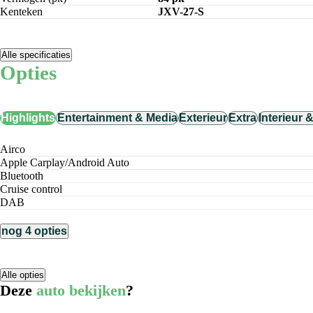
Kenteken
JXV-27-S
Alle specificaties
Opties
Highlights
Entertainment & Media
Exterieur
Extra
Interieur 
Airco
Apple Carplay/Android Auto
Bluetooth
cruise control
DAB
nog 4 opties
Alle opties
Deze
auto bekijken
?