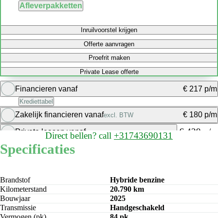
Afleverpakketten
Inruilvoorstel krijgen
Offerte aanvragen
Proefrit maken
Private Lease offerte
Financieren vanaf
€ 217 p/m
Krediettabel
Zakelijk financieren vanaf
€ 180 p/m
excl. BTW
Bereken maandbedrag
€ 429 p/m
Private leasen vanaf
Direct bellen?
call
+31743690131
Bereken maandbedrag
Specificaties
Bereken maandbedrag
Brandstof
Hybride benzine
Kilometerstand
20.790 km
Bouwjaar
2025
Transmissie
Handgeschakeld
Vermogen (pk)
84 pk