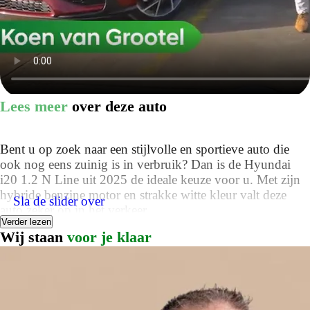
Lees meer
over deze auto
Bent u op zoek naar een stijlvolle en sportieve auto die
ook nog eens zuinig is in verbruik? Dan is de Hyundai
i20 1.2 N Line uit 2025 de ideale keuze voor u. Met zijn
hybride benzine motor en strakke witte kleur valt deze
Sla de slider over
auto zeker op in het verkeer.
Verder lezen
Wij staan
voor je klaar
Met een vermogen van 84 PK en een kilometerteller die
slechts 12446 kilometer aangeeft, zult u genieten van elke
rit die u maakt met deze hatchback. De vijf deuren maken
het makkelijk om in en uit te stappen, en met de metallic
lak straalt de Hyundai i20 1.2 N Line nog meer klasse uit.