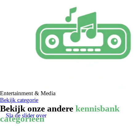
Entertainment & Media
Bekijk categorie
Bekijk onze andere
kennisbank
Sla de slider over
categorieën