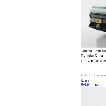
590
Elektrisch bedienbaar dakraam
22
Elektrisch bedienbaar schuif/kanteldak
5
Elektrisch inklapbare buitenspiegels
470
Elektrisch verstelbare bestuurdersstoel
44
Elektrisch verstelbare bestuurdersstoel met
86
geheugen
Autogroep Twente Ens
Elektrisch verstelbare stoelen
Hyundai Kona
1
1.6 GDI HEV N Lin
Elektrisch verstelbare voorstoel
5
Elektrisch verstelbare voorstoelen
89
2025
29.022 km
Hybr
Gelimiteerd slipdifferentieel
Kopen
3
Bekijk details
Geluidssysteem
4
Gescheiden climate control (2 zones)
130