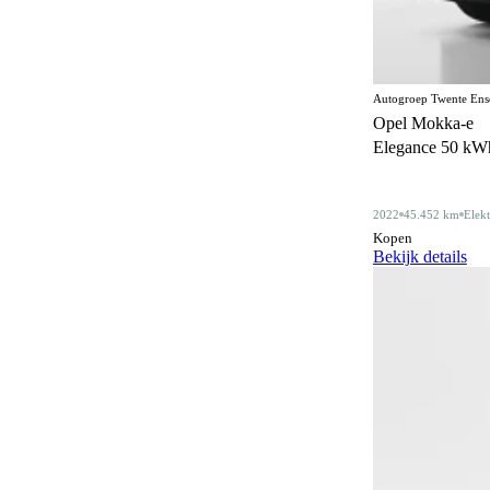
Centrale deurvergrendeling
168
afstandbediend
Climate control
355
Autogroep Twente Ens
Opel Mokka-e
Comfortstoelen
18
Elegance 50 kWh 
Connected services
361
Cruise control
2022
45.452 km
Elekt
182
Kopen
Dakdragers
Bekijk details
5
Dakrails
337
Dealer onderhouden
347
Derde remlicht
2
Dodehoeksignalering
202
Draadloos opladen mobiele telefoon
198
ESP