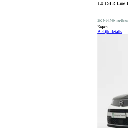
1.0 TSI R-Line 
Alarmsysteem
62
Alarmsysteem klasse III
4
2025
14.769 km
Benz
Android Auto
405
Kopen
Bekijk details
Apple CarPlay
405
Audiobediening op het stuurwiel
159
Automatisch dimmende binnenspiegel
472
Automatische parkeerassistent
77
Bagagescheidingsnet
77
Bidirectioneel laden
11
Bluetooth
406
Bluetooth carkit
1
Botswaarschuwingsysteem
311
Centrale deurvergrendeling
3