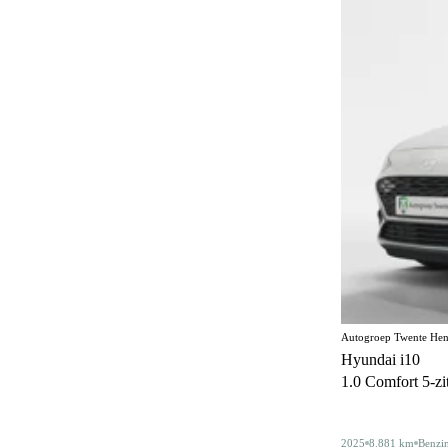
Half lederen bekleding
13
Handgrepen in carrosseriekleur
139
Head-up display
62
Hill Descent Control
59
Hill-hold control
553
Hoofdairbags
1
Houten laadvloer
3
In hoogte verstelbare bestuurdersstoel
318
In hoogte verstelbare voorstoelen
200
Keyless entry
256
Autogroep Twente Hen
Hyundai i10
Keyless start
279
1.0 Comfort 5-zits
Koplampreiniging
7
LED achterlichten
329
2025
8.881 km
Benzi