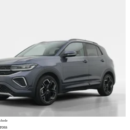
chede
ross