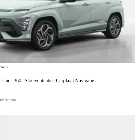
chede
e | 360 | Stoelventilatie | Carplay | Navigatie |
ide benzine