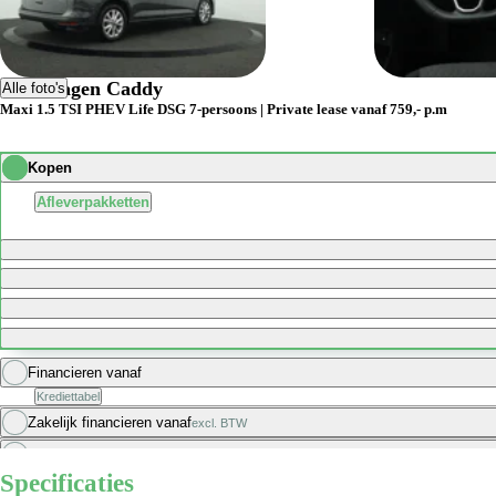
Volkswagen Caddy
Alle foto's
Maxi 1.5 TSI PHEV Life DSG 7-persoons | Private lease vanaf 759,- p.m
Kopen
Afleverpakketten
Financieren vanaf
Krediettabel
Zakelijk financieren vanaf
excl. BTW
Private leasen vanaf
Specificaties