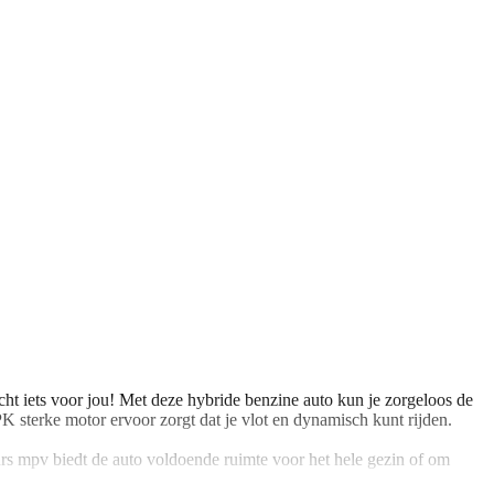
 iets voor jou! Met deze hybride benzine auto kun je zorgeloos de
 PK sterke motor ervoor zorgt dat je vlot en dynamisch kunt rijden.
s mpv biedt de auto voldoende ruimte voor het hele gezin of om