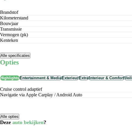
Brandstof
Kilometerstand
Bouwjaar
Transmissie
Vermogen (pk)
Kenteken
Alle specificaties
Opties
Highlights
Entertainment & Media
Exterieur
Extra
Interieur & Comfort
Vei
cruise control adaptief
Navigatie via Apple Carplay / Android Auto
Alle opties
Deze
auto bekijken
?