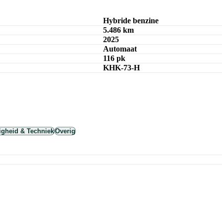
Bereken maandbedrag
Hybride benzine
5.486 km
2025
Automaat
116 pk
KHK-73-H
ligheid & Techniek
Overig