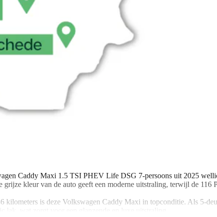
wagen Caddy Maxi 1.5 TSI PHEV Life DSG 7-persoons uit 2025 wellicht
e grijze kleur van de auto geeft een moderne uitstraling, terwijl de 116
 kilometers is deze Volkswagen Caddy Maxi in topconditie. Als 5-deur
c lak, wat zorgt voor een glanzende en luxe uitstraling.