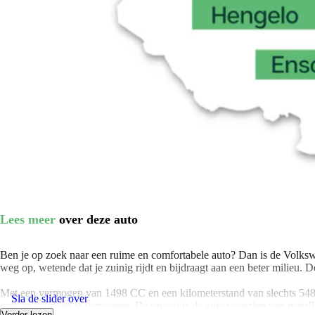
Lees meer
over deze auto
Ben je op zoek naar een ruime en comfortabele auto? Dan is de Volks
weg op, wetende dat je zuinig rijdt en bijdraagt aan een beter milieu. D
Met een vermogen van 1498 CC en een kilometerstand van slechts 5486
Sla de slider over
grotere ladingen te vervoeren. Daarnaast is de auto voorzien van metalli
Verder lezen