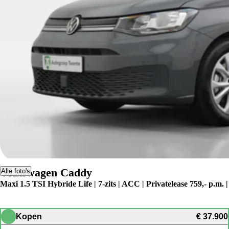
Volkswagen Caddy
Alle foto's
Maxi 1.5 TSI Hybride Life | 7-zits | ACC | Privatelease 759,- p.m. |
Kopen
€ 37.900