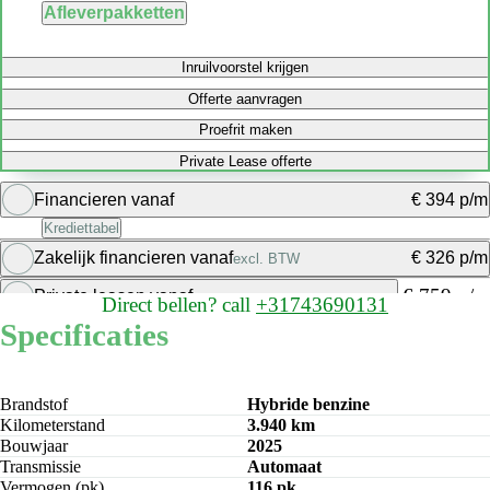
Afleverpakketten
Inruilvoorstel krijgen
Offerte aanvragen
Proefrit maken
Private Lease offerte
Financieren vanaf
€ 394 p/m
Krediettabel
Zakelijk financieren vanaf
€ 326 p/m
excl. BTW
Bereken maandbedrag
€ 759 p/m
Private leasen vanaf
Direct bellen?
call
+31743690131
Bereken maandbedrag
Specificaties
Bereken maandbedrag
Brandstof
Hybride benzine
Kilometerstand
3.940 km
Bouwjaar
2025
Transmissie
Automaat
Vermogen (pk)
116 pk