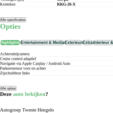
Kenteken
KKG-26-X
Alle specificaties
Opties
Highlights
Entertainment & Media
Exterieur
Extra
Interieur 
achteruitrijcamera
cruise control adaptief
Navigatie via Apple Carplay / Android Auto
parkeersensor voor en achter
zijschuifdeur links
Alle opties
Deze
auto bekijken
?
Autogroep Twente Hengelo