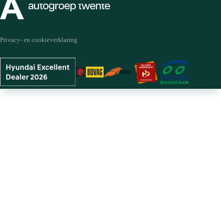
altijd een GRATIS leenauto ter beschikking.
Wijzigingen, zet- en typefouten voorbehouden.
Privacy- en cookieverklaring
**PRIVATE LEASE deze auto nu voordelig bij
Autogroep Twente!**
Op basis van 60 maanden, 7.500 km per jaar en € 1.000
aanbetaling betaalt u per maand €759,-
-----
**PRIVATE LEASE deze auto nu voor slechts € 759,-
per maand.**
All-in, dus alleen de brandstof betaal je nog zelf!
De getoonde maandprijs is op basis van:
- Looptijd 60 maanden
- 7.500 km per jaar (meer kan uiteraard ook!)
- Minimaal 6 schadevrije jaren (Bij minder schadevrije
jaren geldt een kleine toeslag van € 10)
- Geringe aanbetaling van € 1.000