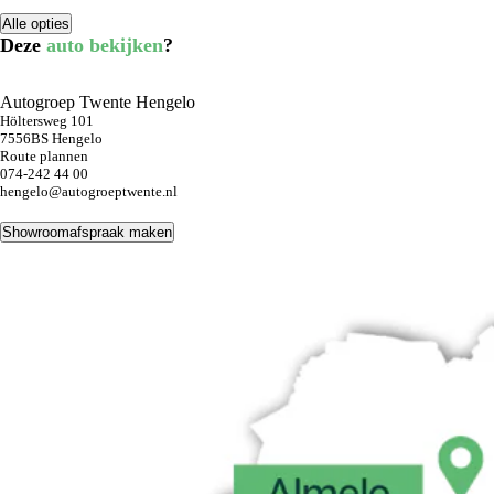
Alle opties
Deze
auto bekijken
?
Autogroep Twente Hengelo
Höltersweg 101
7556BS Hengelo
Route plannen
074-242 44 00
hengelo@autogroeptwente.nl
Showroomafspraak maken