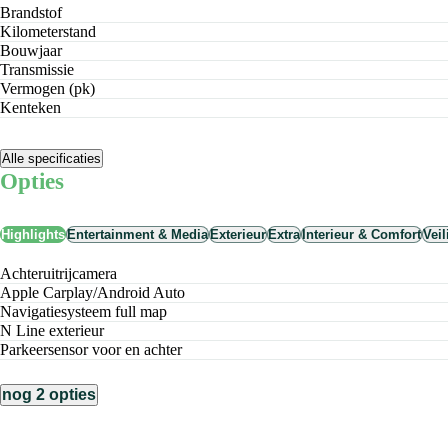
Brandstof
Kilometerstand
Bouwjaar
Transmissie
Vermogen (pk)
Kenteken
Alle specificaties
Opties
Highlights
Entertainment & Media
Exterieur
Extra
Interieur & Comfort
Vei
achteruitrijcamera
Apple Carplay/Android Auto
navigatiesysteem full map
N Line exterieur
parkeersensor voor en achter
nog 2 opties