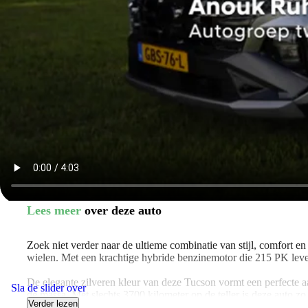
Lees meer
over deze auto
Zoek niet verder naar de ultieme combinatie van stijl, comfort 
wielen. Met een krachtige hybride benzinemotor die 215 PK lever
De elegante zilveren kleur van deze Tucson vormt een perfecte 
Sla de slider over
de massa. Met slechts 3700 kilometer op de teller is deze auto z
Verder lezen