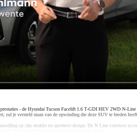
en prestaties - de Hyundai Tucson Facelift 1.6 T-GDI HEV 2WD N-Line B
t, zul je versteld staan van de opwinding die deze SUV te bieden heeft
aanvulling op zijn strakke en sportieve design. De N Line exterieur a
o goed als nieuw en klaar voor vele avonturen op de weg.