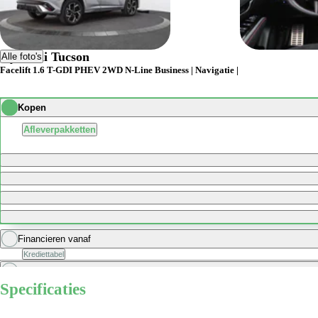
Hyundai Tucson
Alle foto's
Facelift 1.6 T-GDI PHEV 2WD N-Line Business | Navigatie |
Kopen
Afleverpakketten
Financieren vanaf
Krediettabel
Zakelijk financieren vanaf
excl. BTW
Specificaties