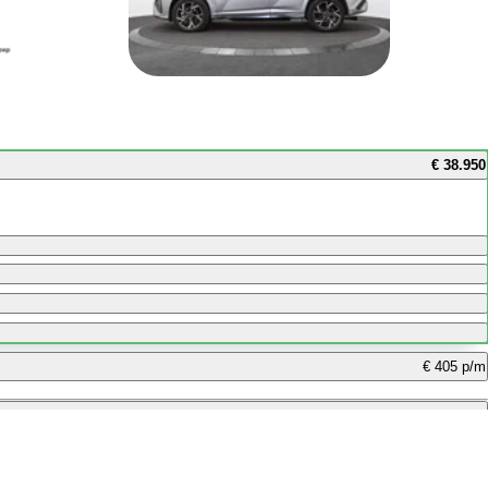
€ 38.950
€ 405 p/m
€ 335 p/m