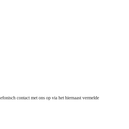
lefonisch contact met ons op via het hiernaast vermelde
n risico, zelfs niet bij ruitschade, en 3 jaar langs