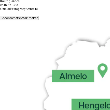
Route plannen
0546-861338
almelo@autogroeptwente.nl
Showroomafspraak maken