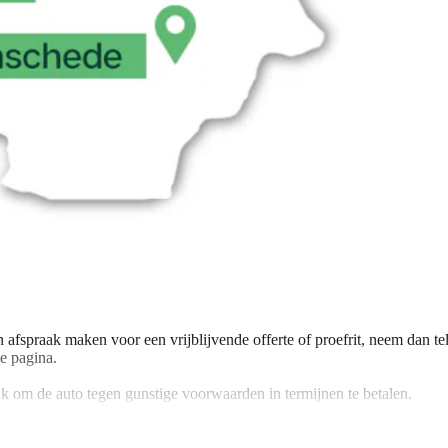
n afspraak maken voor een vrijblijvende offerte of proefrit, neem dan te
e pagina.
ijk om de auto tegen gunstige voorwaarden in termijnen te betalen.
t van een zeer gunstig tarief met daarbij vele voordelen, zoals géén eige