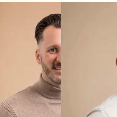
n gratis leenauto ter beschikking.
jn ter indicatie en kunnen afwijken van de werkelijkheid! Vraag de verk
n afspraak maken voor een vrijblijvende offerte of proefrit, neem dan te
e pagina.
ijk om de auto tegen gunstige voorwaarden in termijnen te betalen.
t van een zeer gunstig tarief met daarbij vele voordelen, zoals géén eige
n gratis leenauto ter beschikking.
jn ter indicatie en kunnen afwijken van de werkelijkheid! Vraag de verk
adwerkelijke voorraadauto. Hier kunnen geen rechten aan worden ontl