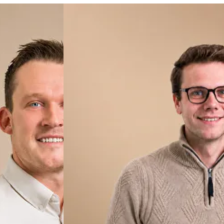
oper naar de juiste specificaties..
lefonisch contact met ons op via het hiernaast vermelde
n risico, zelfs niet bij ruitschade, en 3 jaar langs
oper naar de juiste specificaties..
eend. Vraag onze verkoopadviseurs naar specificaties van deze auto.