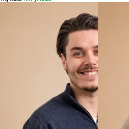
Bij onderhoud of reparatie staat er bij Autogroep Twente altijd direct ee
Wijzigingen, zet- en typefouten voorbehouden. Getoonde afbeeldingen zi
Wilt u meer informatie over deze of een andere auto, of wilt u graag ee
telefoonnummer, of doe een aanvraag via het aanvraagformulier op dez
Inruilen van uw huidige auto is uiteraard bespreekbaar en het is mogel
Wij bieden u de mogelijkheid om de auto te verzekeren waarbij u profiteer
aanschafwaardedekking! Vraag hiervoor naar de voorwaarden.
Bij onderhoud of reparatie staat er bij Autogroep Twente altijd direct ee
Wijzigingen, zet- en typefouten voorbehouden. Getoonde afbeeldingen zi
Disclaimer: LET OP: Getoonde afbeeldingen kunnen afwijken van de da