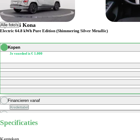
Hyundai Kona
Alle foto's
Electric 64.8 kWh Pure Edition (Shimmering Silver Metallic)
Kopen
Je voordeel is € 1.000
Financieren vanaf
Krediettabel
Zakelijk financieren vanaf
excl. BTW
Specificaties
Kenteken