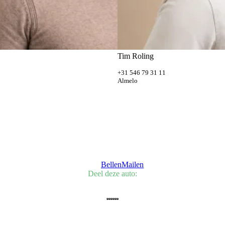
Tim Roling
+31 546 79 31 11
Almelo
Bellen
Mailen
Deel deze auto: