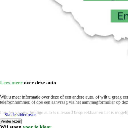
Lees meer
over deze auto
Wilt u meer informatie over deze of een andere auto, of wilt u graag ee
telefoonnummer, of doe een aanvraag via het aanvraagformulier op dez
Inruilen van uw huidige auto is uiteraard bespreekbaar en het is mogel
Sla de slider over
Verder lezen
Wij bieden u de mogelijkheid om de auto te verzekeren waarbij u profiteer
Wij staan
voor je klaar
aanschafwaardedekking! Vraag hiervoor naar de voorwaarden.