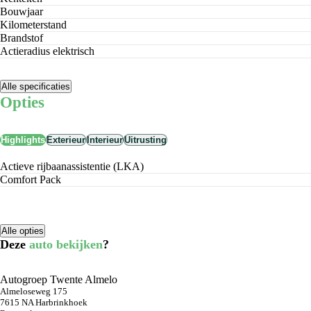
Bouwjaar
Kilometerstand
Brandstof
Actieradius elektrisch
Alle specificaties
Opties
Highlights
Exterieur
Interieur
Uitrusting
Actieve rijbaanassistentie (LKA)
Comfort Pack
Alle opties
Deze
auto bekijken
?
Autogroep Twente Almelo
Almeloseweg 175
7615 NA Harbrinkhoek