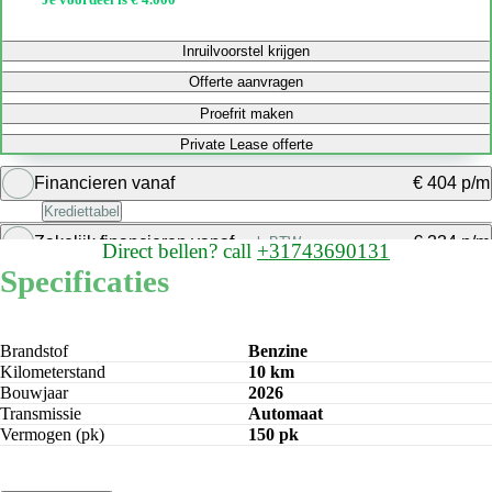
Inruilvoorstel krijgen
Offerte aanvragen
Proefrit maken
Private Lease offerte
Financieren vanaf
€ 404 p/m
Krediettabel
Zakelijk financieren vanaf
€ 334 p/m
excl. BTW
Direct bellen?
call
+31743690131
Bereken maandbedrag
Specificaties
Bereken maandbedrag
Brandstof
Benzine
Kilometerstand
10 km
Bouwjaar
2026
Transmissie
Automaat
Vermogen (pk)
150 pk