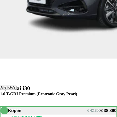
Hyundai i30
Alle foto's
1.6 T-GDI Premium (Ecotronic Gray Pearl)
Kopen
€ 38.890
€ 42.890
Je voordeel is € 4.000