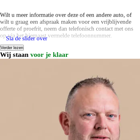
Wilt u meer informatie over deze of een andere auto, of
wilt u graag een afspraak maken voor een vrijblijvende
offerte of proefrit, neem dan telefonisch contact met ons
op via het hiernaast vermelde telefoonnummer.
Sla de slider over
Verder lezen
Inruilen van uw huidige auto is uiteraard bespreekbaar en
Wij staan
voor je klaar
het is mogelijk om de auto tegen gunstige voorwaarden in
termijnen te betalen.
Wij bieden u de mogelijkheid om de auto te verzekeren
waarbij u profiteert van een zeer gunstig tarief met daarbij
vele voordelen, zoals géén eigen risico, zelfs niet bij
ruitschade. Vraag hiervoor naar de voorwaarden.
Bij onderhoud of reparatie staat er bij Autogroep Twente
altijd een gratis leenauto ter beschikking.
Wijzigingen, zet- en typefouten voorbehouden..