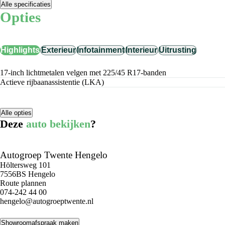
Alle specificaties
Opties
Highlights
Exterieur
Infotainment
Interieur
Uitrusting
17-inch lichtmetalen velgen met 225/45 R17-banden
Actieve rijbaanassistentie (LKA)
Alle opties
Deze
auto bekijken
?
Autogroep Twente Hengelo
Höltersweg 101
7556BS Hengelo
Route plannen
074-242 44 00
hengelo@autogroeptwente.nl
Showroomafspraak maken