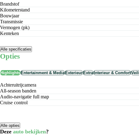
Brandstof
Kilometerstand
Bouwjaar
Transmissie
Vermogen (pk)
Kenteken
Alle specificaties
Opties
Highlights
Entertainment & Media
Exterieur
Extra
Interieur & Comfort
Vei
achteruitrijcamera
All-season banden
audio-navigatie full map
cruise control
Alle opties
Deze
auto bekijken
?