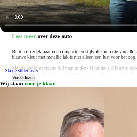
Lees meer
over deze auto
Bent u op zoek naar een compacte en stijlvolle auto die van all
blauwe kleur met metallic lak is niet alleen een lust voor het oog
Met de audio-navigatie full map in deze Hyundai i10 hoeft u noo
Sla de slider over
het bots waarschuwing systeem ervoor dat u veilig en alert blijft
Verder lezen
Wij staan
voor je klaar
Veiligheid staat voorop in de Hyundai i10 1.0 Comfort. De auto i
elke rit. Daarnaast zorgt de cruise control ervoor dat u ontspann
Het multimedia scherm is standaard aanwezig in deze Hyundai i10,
nooit zult vervelen achter het stuur.
Met slechts 8506 kilometer op de teller is deze Hyundai i10 zo 
deuren zorgen voor eenvoudige toegang tot de ruime en comfortab
Kortom, de Hyundai i10 1.0 Comfort is een complete en moderne au