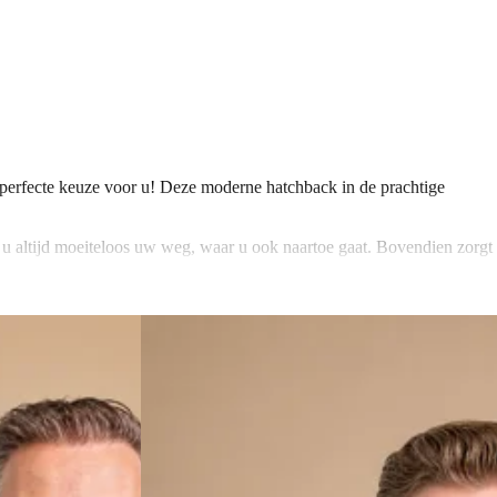
 perfecte keuze voor u! Deze moderne hatchback in de prachtige
 u altijd moeiteloos uw weg, waar u ook naartoe gaat. Bovendien zorgt
nrijding. Zo kunt u met een veilig gevoel de weg op en genieten van
n. De radio zorgt voor extra entertainment onderweg, zodat u zich
gen en prestaties voor zowel stadsritten als langere afstanden. De 5
jervaring. Bent u geïnteresseerd in deze fantastische auto? Neem dan