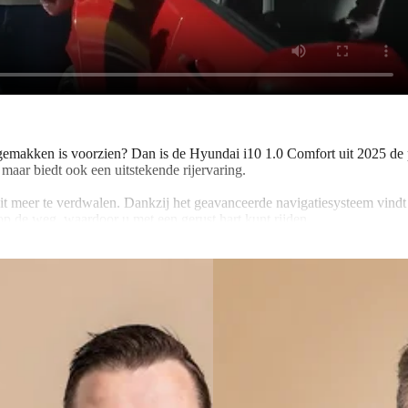
e gemakken is voorzien? Dan is de Hyundai i10 1.0 Comfort uit 2025 de
, maar biedt ook een uitstekende rijervaring.
it meer te verdwalen. Dankzij het geavanceerde navigatiesysteem vindt
 op de weg, waardoor u met een gerust hart kunt rijden.
s uitgerust met zij airbags voor extra bescherming bij een eventuele aa
en kunt rijden, zonder constant het gaspedaal te hoeven bedienen.
 waardoor u altijd uw favoriete muziek kunt afspelen tijdens het rijde
goed als nieuw. Met zijn 63 PK en 998 CC biedt de auto voldoende vermo
ele cabine, waar u en uw passagiers van elke rit zullen genieten.
to met alle essentiële opties die u nodig heeft voor een plezierige ri