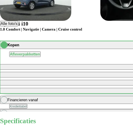
Hyundai i10
Alle foto's
1.0 Comfort | Navigatie | Camera | Cruise control
Kopen
Afleverpakketten
Financieren vanaf
Krediettabel
Zakelijk financieren vanaf
excl. BTW
Specificaties