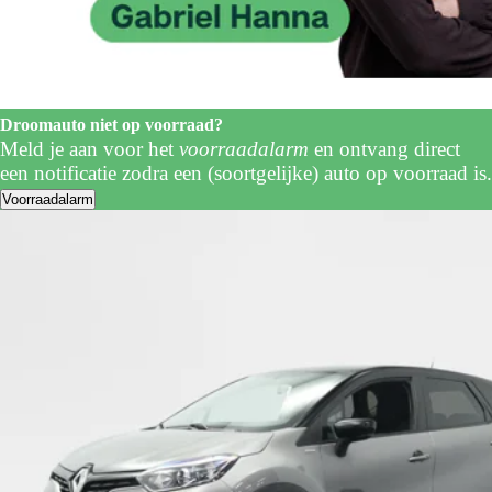
Droomauto niet op voorraad?
Meld je aan voor het
voorraadalarm
en ontvang direct
een notificatie zodra een (soortgelijke) auto op voorraad is.
Voorraadalarm