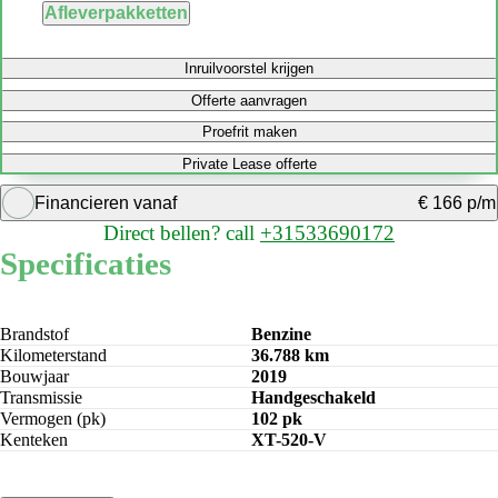
Afleverpakketten
Inruilvoorstel krijgen
Offerte aanvragen
Proefrit maken
Private Lease offerte
Financieren vanaf
€ 166 p/m
Direct bellen?
call
+31533690172
Krediettabel
Specificaties
Bereken maandbedrag
Brandstof
Benzine
Kilometerstand
36.788 km
Bouwjaar
2019
Transmissie
Handgeschakeld
Vermogen (pk)
102 pk
Kenteken
XT-520-V