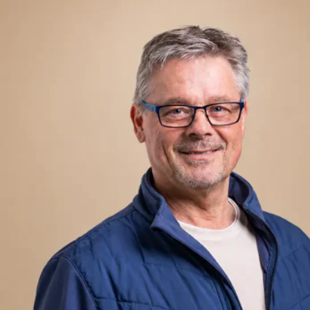
Hiermee kunt u soepel en efficiënt rijden, zowel in de stad
als op de snelweg. Met een kilometerstand van slechts
37000 kilometer is deze auto nog in uitstekende staat en
klaar voor vele kilometers rijplezier.
Een van de handige features van deze Honda Jazz is het
navigatiesysteem met full map, waarmee u altijd
moeiteloos uw bestemming kunt vinden. Daarnaast
beschikt deze auto over cruise control, wat ideaal is voor
lange ritten op de snelweg. De parkeersensoren voor en
achter zorgen ervoor dat inparkeren een fluitje van een
cent is. En op koude dagen zult u de verwarmde
voorstoelen zeker waarderen.
Met zijn 5 deuren en ruime interieur is de Honda Jazz een
uiterst praktische auto voor gezinnen of mensen die graag
op pad gaan met vrienden. De metallic lak geeft de auto
een luxe uitstraling en zorgt ervoor dat hij altijd straalt in
de zon.
Kom snel langs bij Autogroep Twente Enschede om deze