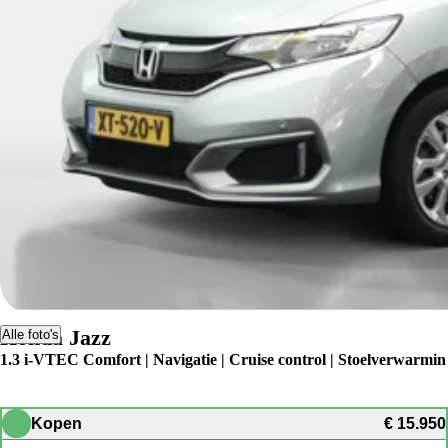
Honda Jazz
Alle foto's
1.3 i-VTEC Comfort | Navigatie | Cruise control | Stoelverwarmin
Kopen
€ 15.950