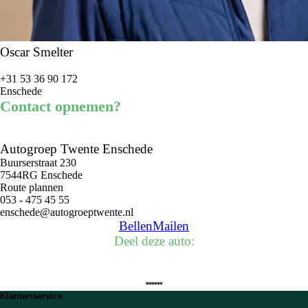
Honda Jazz met eigen ogen te bewonderen en een proefrit
te maken. Onze ervaren medewerkers staan voor u klaar
om u alles te vertellen over deze prachtige auto en u te
Oscar Smelter
voorzien van deskundig advies. Wacht niet langer en
ervaar zelf het comfort en de kwaliteit van de Honda Jazz
+31 53 36 90 172
1.3 i-VTEC Comfort uit 2019!
Enschede
Contact opnemen?
Autogroep Twente Enschede
Buurserstraat 230
7544RG Enschede
Route plannen
053 - 475 45 55
enschede@autogroeptwente.nl
Bellen
Mailen
Deel deze auto:
Klantenservice