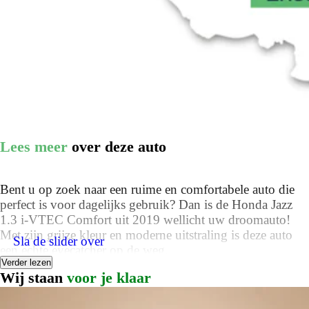
Lees meer
over deze auto
Bent u op zoek naar een ruime en comfortabele auto die
perfect is voor dagelijks gebruik? Dan is de Honda Jazz
1.3 i-VTEC Comfort uit 2019 wellicht uw droomauto!
Met zijn grijze kleur en moderne uitstraling is deze auto
Sla de slider over
een echte eyecatcher op de weg.
Verder lezen
Wij staan
voor je klaar
De Honda Jazz is uitgerust met een krachtige 1.3 liter i-
VTEC benzinemotor die maar liefst 102 PK levert.